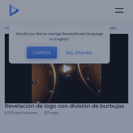
Inicio
Plantillas
Revelación De Logo Con División De Burbujas
Would you like to change Renderforest language
to English?
No, thanks
CHANGE
Revelación de logo con división de burbujas
821
Exportaciones
7 segs.