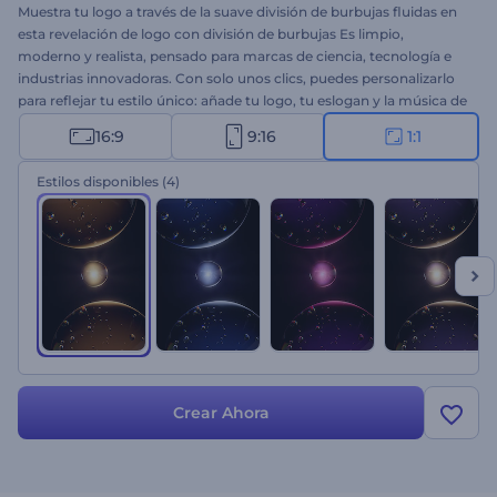
Muestra tu logo a través de la suave división de burbujas fluidas en
esta revelación de logo con división de burbujas Es limpio,
moderno y realista, pensado para marcas de ciencia, tecnología e
industrias innovadoras. Con solo unos clics, puedes personalizarlo
para reflejar tu estilo único: añade tu logo, tu eslogan y la música de
fondo. ¡Pruébalo ahora y haz que la apertura de tu logo sea
16:9
9:16
1:1
inolvidable!
Estilos disponibles
(4)
Crear Ahora