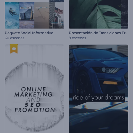
P
resentación de Transiciones Fragmentadas
Paquete Social Informativo
60 escenas
9 escenas