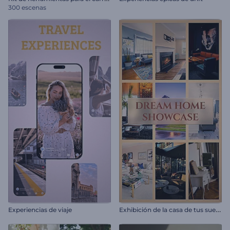
300 escenas
E
xhibición de la casa de tus sueños
Experiencias de viaje