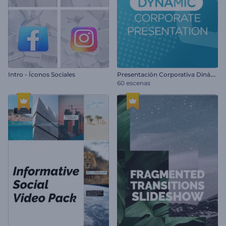
P
resentación Corporativa Dinámica
Intro - Íconos Sociales
60 escenas