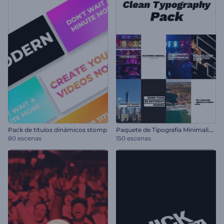
P
aquete de Tipografía Minimalista
Pack de títulos dinámicos stomp
80 escenas
150 escenas