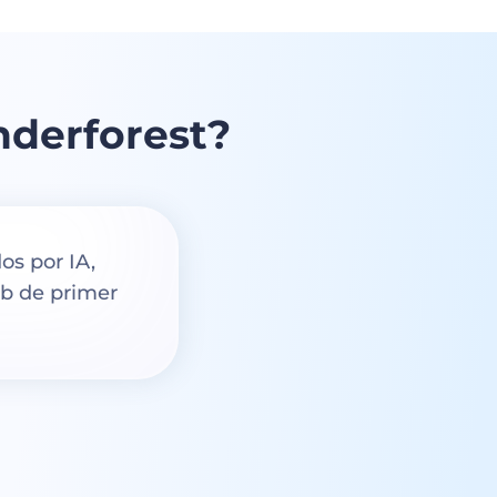
derforest?
os por IA,
eb de primer