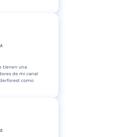
st
e tienen una
idores de mi canal
nderforest como
st