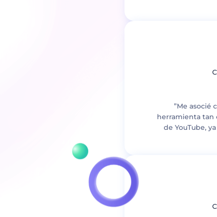
C
”Me asocié 
herramienta tan c
de YouTube, ya
C