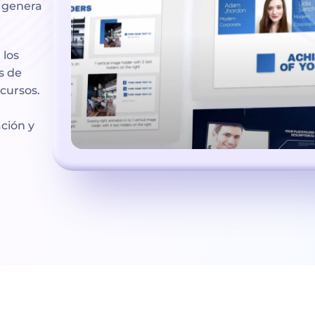
 genera
 los
s de
ecursos.
ción y