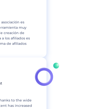
 asociación es
 herramienta muy
de creación de
 los afiliados es
ma de afiliados
st
thanks to the wide
ntent has increased