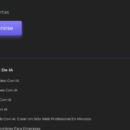
ertas
nirse
 De IA
deo Con IA
nes Con IA
 Con IA
on IA
b Con IA: Crear Un Sitio Web Profesional En Minutos
ombres Para Empresas