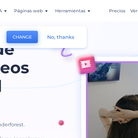
A
Páginas web
Herramientas
Precios
Ver
No, thanks
CHANGE
de
deos
l
derforest.