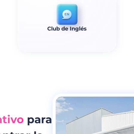
Club de Inglés
ativo
para