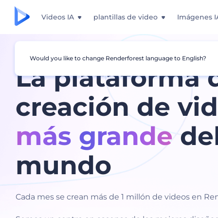
Videos IA
plantillas de video
Imágenes I
Would you like to change Renderforest language to English?
La plataforma 
creación de vi
más grande
de
mundo
Cada mes se crean más de 1 millón de videos en Ren