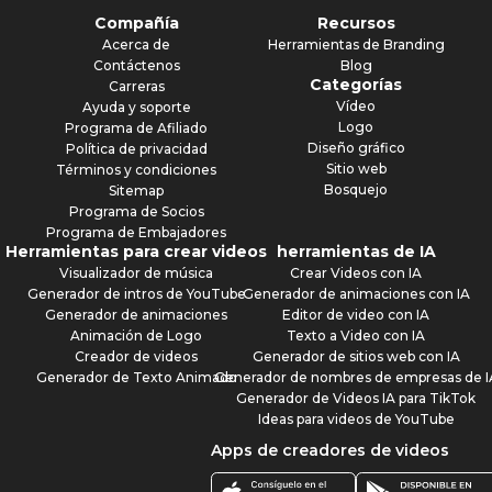
Compañía
Recursos
Acerca de
Herramientas de Branding
Contáctenos
Blog
Categorías
Carreras
Vídeo
Ayuda y soporte
Logo
Programa de Afiliado
Diseño gráfico
Política de privacidad
Sitio web
Términos y condiciones
Bosquejo
Sitemap
Programa de Socios
Programa de Embajadores
Herramientas para crear videos
herramientas de IA
Visualizador de música
Crear Videos con IA
Generador de intros de YouTube
Generador de animaciones con IA
Generador de animaciones
Editor de video con IA
Animación de Logo
Texto a Video con IA
Creador de videos
Generador de sitios web con IA
Generador de Texto Animado
Generador de nombres de empresas de I
Generador de Videos IA para TikTok
Ideas para videos de YouTube
Apps de creadores de videos