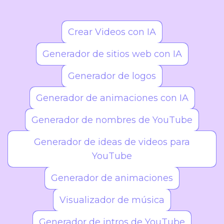
Infantil, Vaporwave, Arte Glitch, Cómics Retro,
Pixel Art, Arte Vectorial, Cubismo y Geométrico.
Siempre tendrás opciones frescas para explorar.
Crear Videos con IA
Generador de sitios web con IA
Generador de logos
Generador de animaciones con IA
Generador de nombres de YouTube
Generador de ideas de videos para
YouTube
Generador de animaciones
Visualizador de música
Generador de intros de YouTube