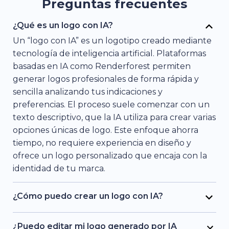
Preguntas frecuentes
¿Qué es un logo con IA?
Un “logo con IA” es un logotipo creado mediante
tecnología de inteligencia artificial. Plataformas
basadas en IA como Renderforest permiten
generar logos profesionales de forma rápida y
sencilla analizando tus indicaciones y
preferencias. El proceso suele comenzar con un
texto descriptivo, que la IA utiliza para crear varias
opciones únicas de logo. Este enfoque ahorra
tiempo, no requiere experiencia en diseño y
ofrece un logo personalizado que encaja con la
identidad de tu marca.
¿Cómo puedo crear un logo con IA?
¡Es muy fácil! Simplemente escribe la descripción
del logo que deseas y la IA te mostrará varias
¿Puedo editar mi logo generado por IA