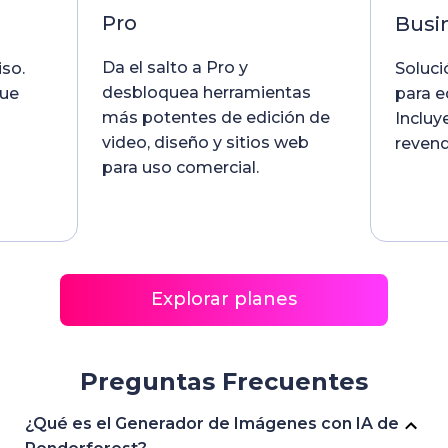
Pro
Busi
Da el salto a Pro y
so.
Soluci
desbloquea herramientas
que
para e
más potentes de edición de
Incluy
video, diseño y sitios web
revend
para uso comercial.
Explorar planes
Preguntas Frecuentes
¿Qué es el Generador de Imágenes con IA de