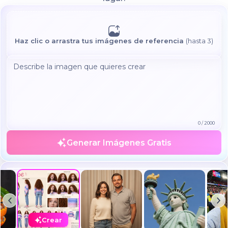
Haz clic o arrastra tus imágenes de referencia
(hasta 3)
0
/
2000
Generar Imágenes Gratis
Create a realistic photo of the uploaded person standing next
to 'Leonardo DiCaprio' both caught in a casual moment...