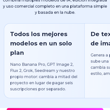
combina múltiples modelos de IA, edición integrada
y uso comercial completo en una plataforma simple
y basada en la nube.
Todos los mejores
De te
modelos en un solo
de im
plan
Genera a 
sube una 
Nano Banana Pro, GPT Image 2,
cambia su
Flux 2, Grok, Seedream y nuestro
estilo, am
propio motor: cambia a mitad del
proyecto en lugar de pagar seis
suscripciones por separado.