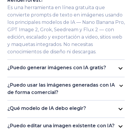
Renderforest?
Es una herramienta en línea gratuita que
convierte prompts de texto en imágenes usando
los principales modelos de IA — Nano Banana Pro,
GPT Image 2, Grok, Seedream y Flux 2 — con
edición, escalado y exportación a video, sitios web
y maquetas integrados. No necesitas
conocimientos de diseño ni descargas.
¿Puedo generar imágenes con IA gratis?
Sí. Renderforest te permite generar imágenes
gratis sin tarjeta de crédito. Las cuentas gratuitas
¿Puedo usar las imágenes generadas con IA
obtienen 10 créditos para generaciones en
de forma comercial?
resolución estándar; los planes de pago añaden
En los planes de pago de Renderforest, sí — tus
HD/4K, exportación sin marca de agua y licencia
imágenes generadas incluyen una licencia
¿Qué modelo de IA debo elegir?
comercial.
comercial para anuncios, proyectos de cliente,
Nano Banana Pro para fotorrealismo y personajes
empaques y contenido para redes sociales. A
consistentes, GPT Image 2 para diseños precisos y
¿Puedo editar una imagen existente con IA?
diferencia de las herramientas que etiquetan sus
texto dentro de la imagen, Flux 2 para borradores