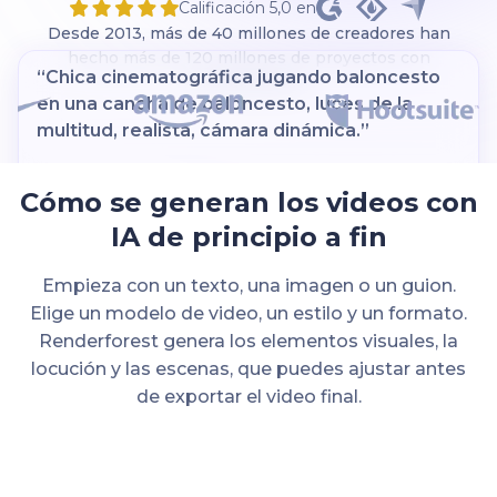
Calificación 5,0 en
Desde 2013, más de 40 millones de creadores han
hecho más de 120 millones de proyectos con
“Surfista camina descalzo hacia el océano,
Renderforest
tabla de surf bajo el brazo, palmeras
enmarcando la toma. Tonos cálidos, energía
relajada.”
Cómo se generan los videos con
IA de principio a fin
Empieza con un texto, una imagen o un guion.
Renderforest
Elige un modelo de video, un estilo y un formato.
Renderforest genera los elementos visuales, la
locución y las escenas, que puedes ajustar antes
de exportar el video final.