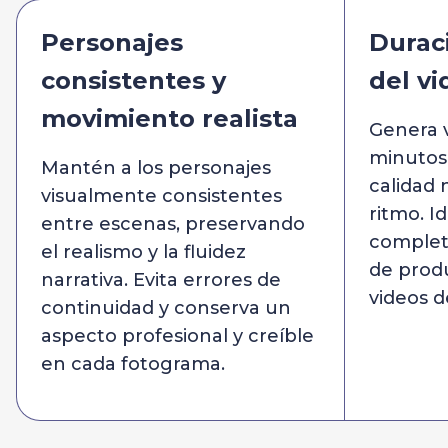
Personajes
Durac
consistentes y
del vi
movimiento realista
Genera v
minutos 
Mantén a los personajes
calidad 
visualmente consistentes
ritmo. Id
entre escenas, preservando
complet
el realismo y la fluidez
de produ
narrativa. Evita errores de
videos d
continuidad y conserva un
aspecto profesional y creíble
en cada fotograma.