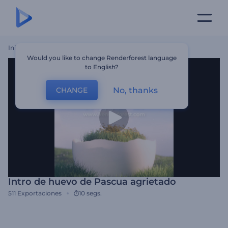
Inicio
Plantillas
Intro De Huevo De Pascua Agrietado
Would you like to change Renderforest language
to English?
No, thanks
CHANGE
Intro de huevo de Pascua agrietado
511
Exportaciones
10 segs.