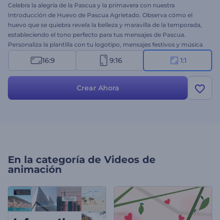
Celebra la alegría de la Pascua y la primavera con nuestra
Introducción de Huevo de Pascua Agrietado. Observa cómo el
huevo que se quiebra revela la belleza y maravilla de la temporada,
estableciendo el tono perfecto para tus mensajes de Pascua.
Personaliza la plantilla con tu logotipo, mensajes festivos y música
de fondo festiva para crear un video de Pascua único en minutos.
16:9
9:16
1:1
Ya sea que estés compartiendo saludos de Pascua con tus seres
queridos o promocionando ofertas estacionales, esta plantilla
añade un toque festivo a tu contenido. ¡Crea ahora y deja que la
Crear Ahora
alegría de la Pascua brille!
En la categoría de
Videos de
animación