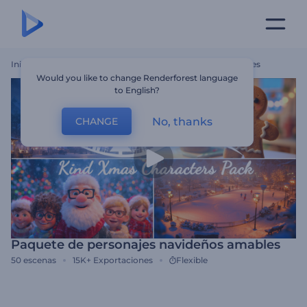
Inicio
Plantillas
Paquete De Personajes Navideños Amables
Would you like to change Renderforest language
to English?
No, thanks
CHANGE
Paquete de personajes navideños amables
50
escenas
15K+
Exportaciones
Flexible