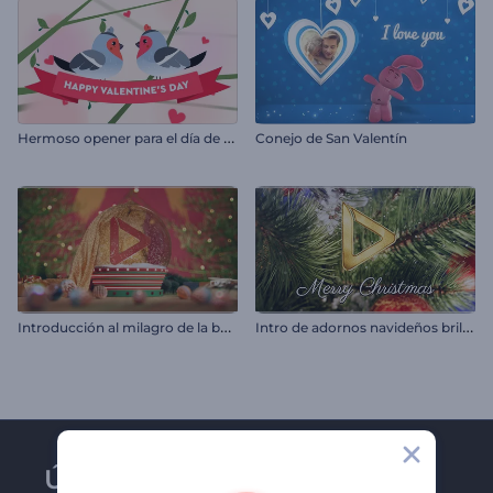
H
ermoso opener para el día de San Valentín
Conejo de San Valentín
I
ntroducción al milagro de la bola de nieve
I
ntro de adornos navideños brillantes
Únase al boletín de