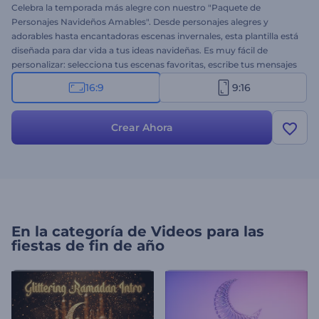
Celebra la temporada más alegre con nuestro "Paquete de
Personajes Navideños Amables". Desde personajes alegres y
adorables hasta encantadoras escenas invernales, esta plantilla está
diseñada para dar vida a tus ideas navideñas. Es muy fácil de
personalizar: selecciona tus escenas favoritas, escribe tus mensajes
navideños, elige música de fondo y sube o graba tu voz en off.
16:9
9:16
Perfecto para vídeos de felicitación, invitaciones a eventos festivos,
anuncios o anuncios de temporada, y mucho más. ¡Pruébalo ahora!
Crear Ahora
En la categoría de
Videos para las
fiestas de fin de año