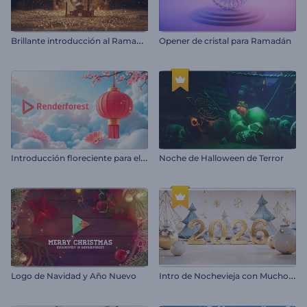
B
rillante introducción al Ramadán
Opener de cristal para Ramadán
I
ntroducción floreciente para el Año Nuevo Chino
Noche de Halloween de Terror
I
ntro de Nochevieja con Mucho Brillo
Logo de Navidad y Año Nuevo