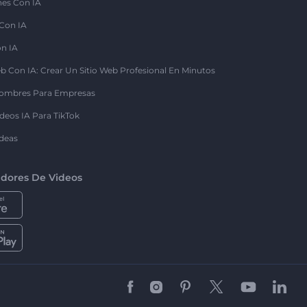
nes Con IA
 Con IA
on IA
b Con IA: Crear Un Sitio Web Profesional En Minutos
ombres Para Empresas
deos IA Para TikTok
deas
dores De Videos