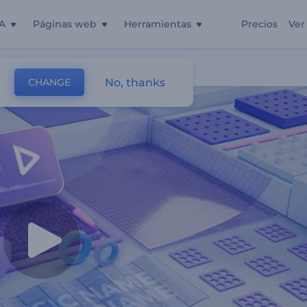
A
Páginas web
Herramientas
Precios
Ver
Cinético
No, thanks
CHANGE