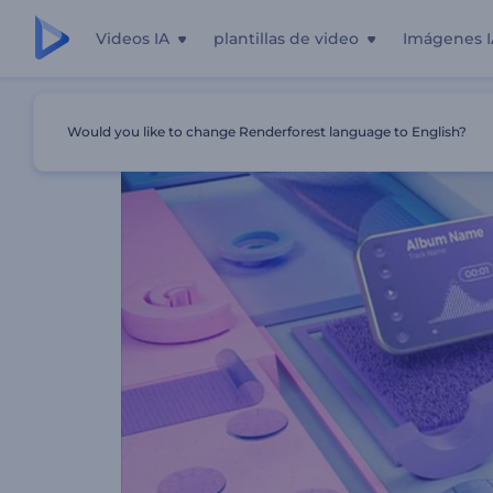
Videos IA
plantillas de video
Imágenes I
Inicio
Plantillas
Visualizador De Música De Movimiento 
Would you like to change Renderforest language to English?