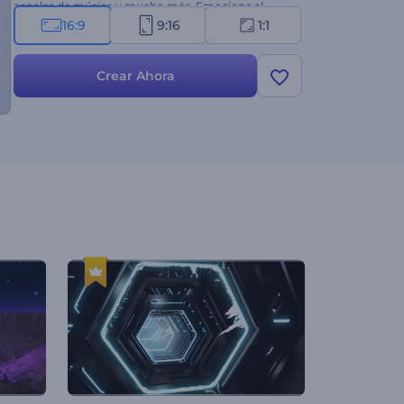
canales de música y mucho más. Emocione al
público con su visualizador de música de última
16:9
9:16
1:1
generación. ¡Pruébelo ahora!
Crear Ahora