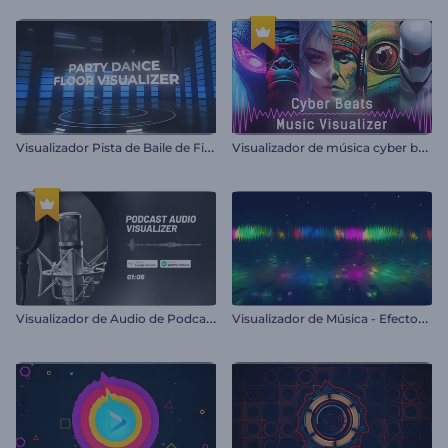
V
isualizador Pista de Baile de Fiesta
V
isualizador de música cyber beats
V
isualizador de Audio de Podcast
V
isualizador de Música - Efectos Glitch Dinámicos