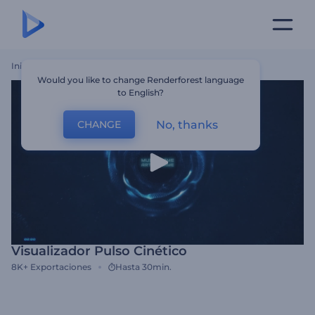
Inicio
Plantillas
Visualizador Pulso Cinético
Would you like to change Renderforest language
to English?
No, thanks
CHANGE
Visualizador Pulso Cinético
8K+
Exportaciones
Hasta 30min.