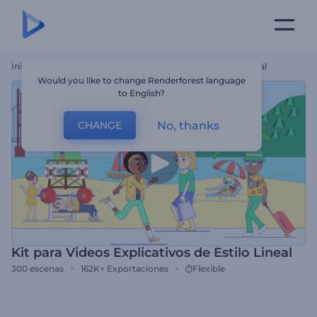
Inicio
Plantillas
Kit Para Videos Explicativos De Estilo Lineal
Would you like to change Renderforest language
to English?
No, thanks
CHANGE
Kit para Videos Explicativos de Estilo Lineal
300
escenas
162K+
Exportaciones
Flexible