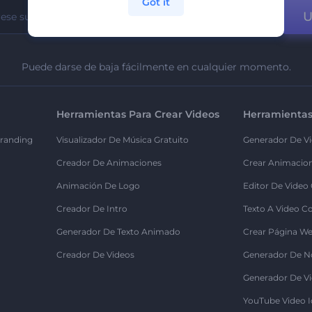
Got it
U
Puede darse de baja fácilmente en cualquier momento.
Herramientas Para Crear Videos
Herramientas
randing
Visualizador De Música Gratuito
Generador De Vi
Creador De Animaciones
Crear Animacio
Animación De Logo
Editor De Video
Creador De Intro
Texto A Video C
Generador De Texto Animado
Crear Página We
Creador De Videos
Generador De N
Generador De Vi
YouTube Video I