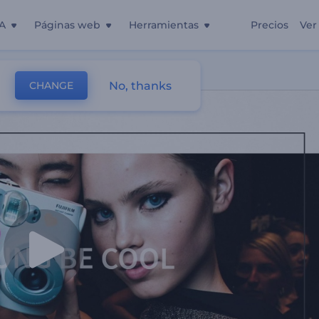
A
Páginas web
Herramientas
Precios
Ver
No, thanks
CHANGE