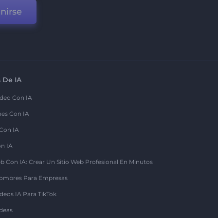
nirse
 De IA
deo Con IA
nes Con IA
 Con IA
on IA
b Con IA: Crear Un Sitio Web Profesional En Minutos
ombres Para Empresas
deos IA Para TikTok
deas