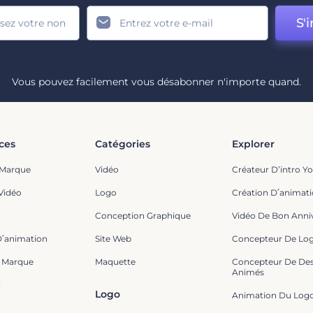
S'i
Vous pouvez facilement vous désabonner n'importe quand.
ces
Catégories
Explorer
 Marque
Vidéo
Créateur D’intro Y
Vidéo
Logo
Création D՛animat
Conception Graphique
Vidéo De Bon Anniv
D՛animation
Site Web
Concepteur De Lo
 Marque
Maquette
Concepteur De Des
Animés
g
Logo
Animation Du Log