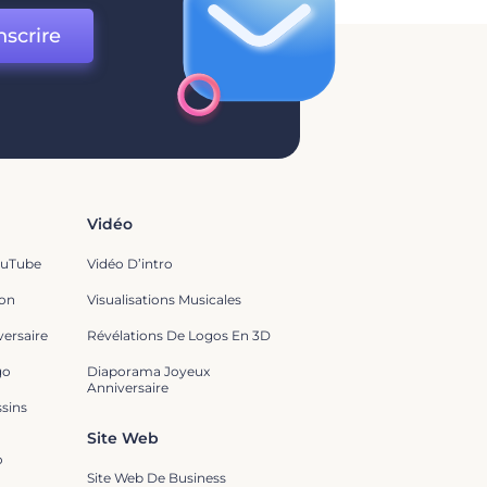
nscrire
Vidéo
ouTube
Vidéo D’intro
ion
Visualisations Musicales
ersaire
Révélations De Logos En 3D
go
Diaporama Joyeux
Anniversaire
sins
Site Web
o
Site Web De Business