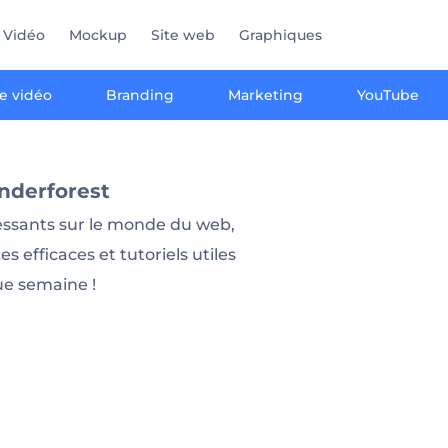
Vidéo
Mockup
Site web
Graphiques
e vidéo
Branding
Marketing
YouTube
nderforest
ressants sur le monde du web,
es efficaces et tutoriels utiles
ue semaine !