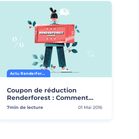
Actu Renderforest
Coupon de réduction
Renderforest : Comment
obtenir et appliquer
7
min de lecture
01 Mai 2016