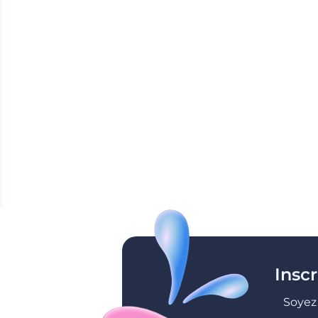
Insc
Soyez 