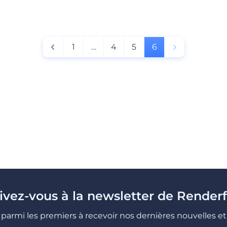
1
…
4
5
6
rivez-vous à la newsletter de Renderf
parmi les premiers à recevoir nos dernières nouvelles et 