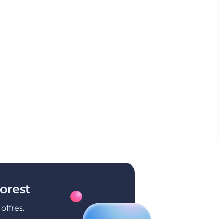
orest
offres.