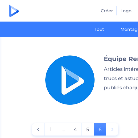
Créer
Logo
Tout
Montag
Équipe Re
Articles inté
trucs et astuc
publiés chaq
1
…
4
5
6