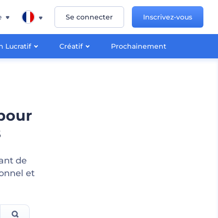
e
Se connecter
Inscrivez-vous
 Lucratif
Créatif
Prochainement
pour
s
tant de
ionnel et