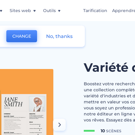
Sites web
Outils
Tarification
Apprendr
No, thanks
CHANGE
CV d'entreprise
Variété 
Boostez votre recherch
une collection complèt
variété d'industries et
mettre en valeur vos c
vous soyez un professi
notre éditeur en ligne v
vos rêves. Essayez dès a
10
SCÈNES