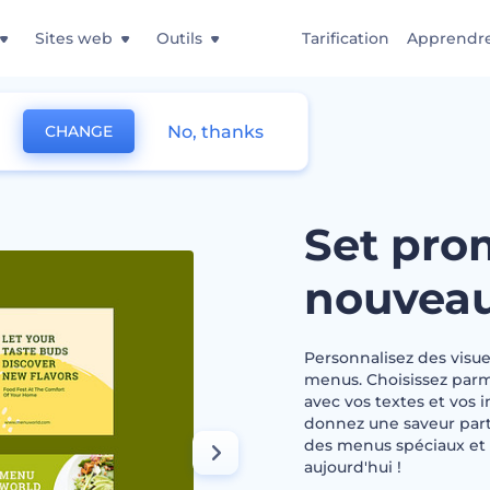
Sites web
Outils
Tarification
Apprendr
No, thanks
CHANGE
onnel de nouveaux menus
Set pro
nouvea
Personnalisez des visue
menus. Choisissez parmi
avec vos textes et vos i
donnez une saveur partic
des menus spéciaux et 
aujourd'hui !