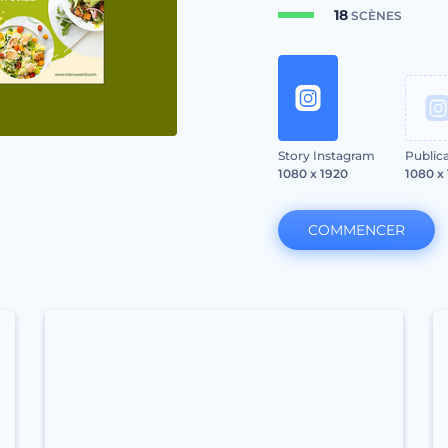
18
SCÈNES
Story Instagram
Public
1080 x 1920
1080 x
COMMENCER