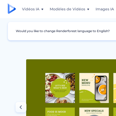
Vidéos IA
Modèles de Vidéos
Images IA
Would you like to change Renderforest language to English?
Graphismes
Story Instagram
Set promoti