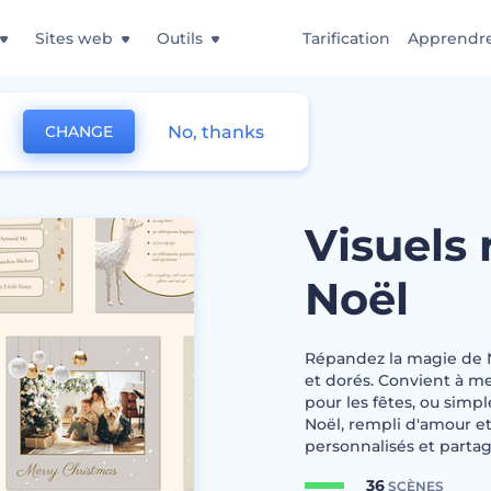
Sites web
Outils
Tarification
Apprendr
No, thanks
CHANGE
istes dorés de Noël
Visuels 
Noël
Répandez la magie de N
et dorés. Convient à m
pour les fêtes, ou simp
Noël, rempli d'amour et
personnalisés et partag
36
SCÈNES