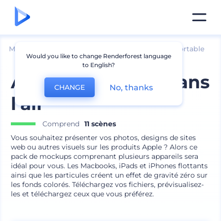
Mockups
Appareils
Maquette d՛ordinateur portable
Would you like to change Renderforest language
to English?
Appareils Apple dans
No, thanks
CHANGE
l'air
Comprend
11 scènes
Vous souhaitez présenter vos photos, designs de sites
web ou autres visuels sur les produits Apple ? Alors ce
pack de mockups comprenant plusieurs appareils sera
idéal pour vous. Les Macbooks, iPads et iPhones flottants
ainsi que les particules créent un effet de gravité zéro sur
les fonds colorés. Téléchargez vos fichiers, prévisualisez-
les et téléchargez ceux que vous préférez.