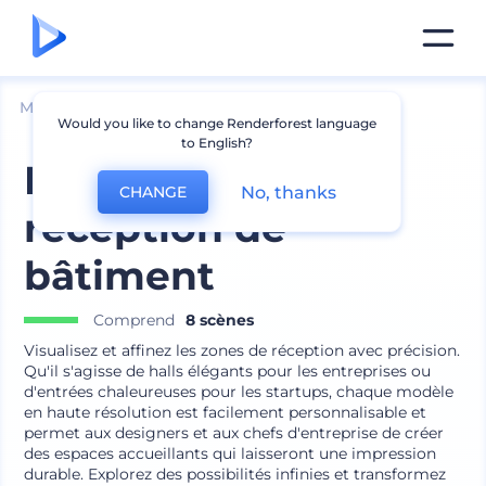
Mockups
Image de marque
Mockup de logo
Would you like to change Renderforest language
to English?
Maquettes de
No, thanks
CHANGE
réception de
bâtiment
Comprend
8 scènes
Visualisez et affinez les zones de réception avec précision.
Qu'il s'agisse de halls élégants pour les entreprises ou
d'entrées chaleureuses pour les startups, chaque modèle
en haute résolution est facilement personnalisable et
permet aux designers et aux chefs d'entreprise de créer
des espaces accueillants qui laisseront une impression
durable. Explorez des possibilités infinies et transformez