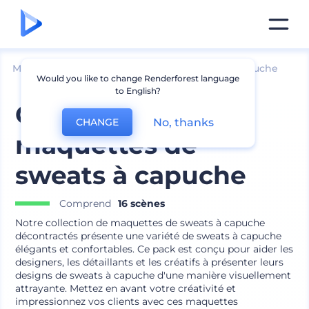
Mockups
Vêtements
Mockup de sweat à capuche
Would you like to change Renderforest language
to English?
Collection de
No, thanks
CHANGE
maquettes de
sweats à capuche
Comprend
16 scènes
Notre collection de maquettes de sweats à capuche
décontractés présente une variété de sweats à capuche
élégants et confortables. Ce pack est conçu pour aider les
designers, les détaillants et les créatifs à présenter leurs
designs de sweats à capuche d'une manière visuellement
attrayante. Mettez en avant votre créativité et
impressionnez vos clients avec ces maquettes