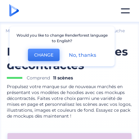
Mockups
Vêtements
Mockup de sweat à capuche
Would you like to change Renderforest language
to English?
Mockups de hoodies
No, thanks
CHANGE
décontractés
Comprend
11 scènes
Propulsez votre marque sur de nouveaux marchés en
présentant vos modèles de hoodies avec ces mockups
décontractés. Faites votre choix parmi une variété de
mises en page et personnalisez les scènes avec vos logos,
illustrations, images et couleurs de fond. Essayez ce pack
de mockups dès maintenant !