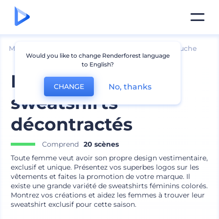
Mockups
Vêtements
Mockup de sweat à capuche
Would you like to change Renderforest language
to English?
Mockups de
No, thanks
CHANGE
sweatshirts
décontractés
Comprend
20 scènes
Toute femme veut avoir son propre design vestimentaire,
exclusif et unique. Présentez vos superbes logos sur les
vêtements et faites la promotion de votre marque. Il
existe une grande variété de sweatshirts féminins colorés.
Montrez vos créations et aidez les femmes à trouver leur
sweatshirt exclusif pour cette saison.