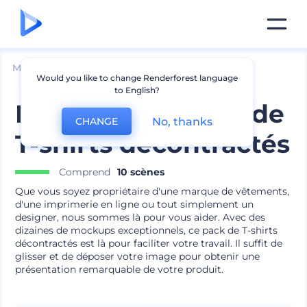
Mockups
Vêtements
Mockup de t-shirt
Would you like to change Renderforest language
to English?
Pack de mockups de
No, thanks
CHANGE
T-shirts décontractés
Comprend
10 scènes
Que vous soyez propriétaire d'une marque de vêtements,
d'une imprimerie en ligne ou tout simplement un
designer, nous sommes là pour vous aider. Avec des
dizaines de mockups exceptionnels, ce pack de T-shirts
décontractés est là pour faciliter votre travail. Il suffit de
glisser et de déposer votre image pour obtenir une
présentation remarquable de votre produit.