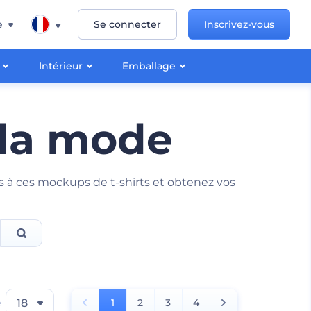
e
Se connecter
Inscrivez-vous
Intérieur
Emballage
 la mode
ons à ces mockups de t-shirts et obtenez vos
e
18
1
2
3
4