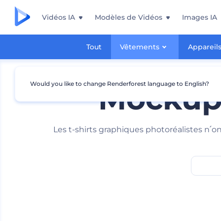
Vidéos IA
Modèles de Vidéos
Images IA
Tout
Vêtements
Appareil
Would you like to change Renderforest language to English?
Mockups
Les t-shirts graphiques photoréalistes n՛on