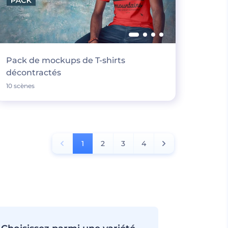
Pack de mockups de T-shirts
décontractés
10 scènes
1
2
3
4