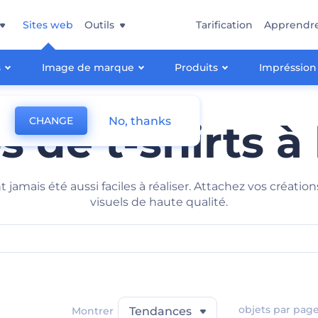
Sites web
Outils
Tarification
Apprendr
s
Image de marque
Produits
Impréssion
No, thanks
CHANGE
 de t-shirts à
t jamais été aussi faciles à réaliser. Attachez vos créati
visuels de haute qualité.
objets par pag
Montrer
Tendances