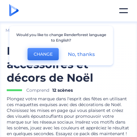
Mockups
Image de marque
Mockup de logo
Would you like to change Renderforest language
to English?
Mockups des
No, thanks
CHANGE
accessoires et
décors de Noël
Comprend
12 scènes
Plongez votre marque dans l'esprit des fêtes en utilisant
ces maquettes exquises avec des décorations de Noël.
Choisissez les mises en page qui vous plaisent et créez
des visuels époustouflants pour promouvoir votre
marque sur les réseaux sociaux. Insérez vos motifs dans
les scènes, jouez avec les couleurs et appréciez le résultat
en quelques secondes. Essayez ce pack dès maintenant !