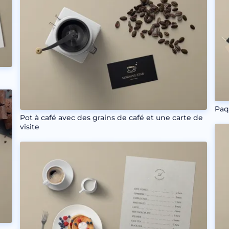
Paq
Pot à café avec des grains de café et une carte de
visite