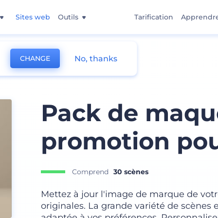
Sites web
Outils
Tarification
Apprendr
No, thanks
CHANGE
s de Marque
Pack de maqu
promotion pou
Comprend
30 scènes
Mettez à jour l'image de marque de vot
originales. La grande variété de scènes e
adaptée à vos préférences. Personnalisez