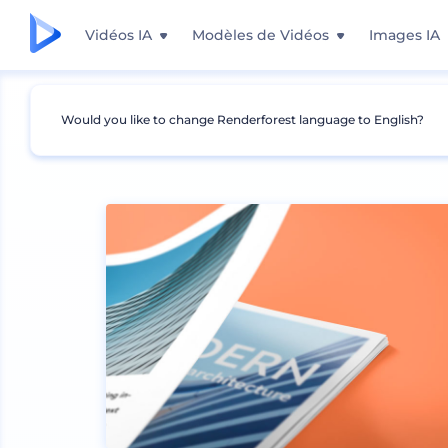
Vidéos IA
Modèles de Vidéos
Images IA
Would you like to change Renderforest language to English?
Mockups
Impréssion
Mockup de magazine