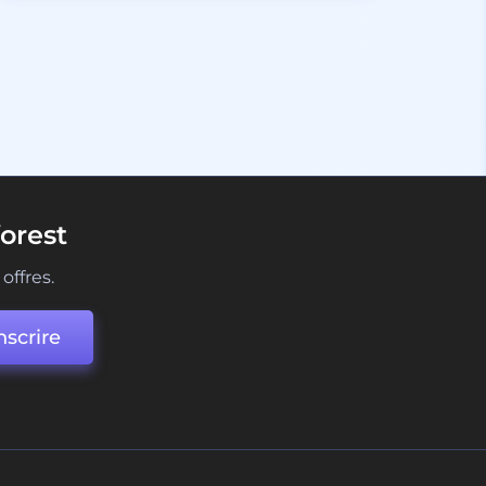
orest
offres.
nscrire