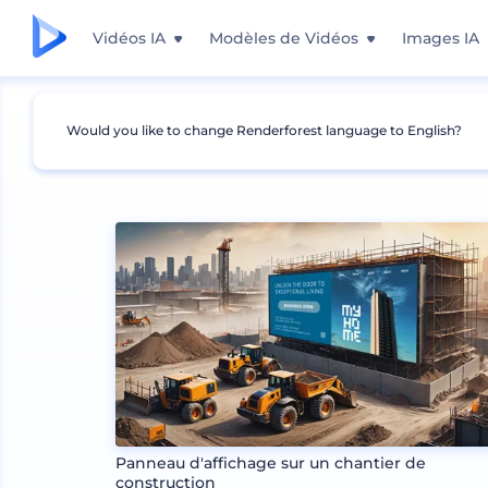
Vidéos IA
Modèles de Vidéos
Images IA
Would you like to change Renderforest language to English?
Mockups
Image de marque
Panneau d՛affi
Panneau d'affichage sur un chantier de
construction