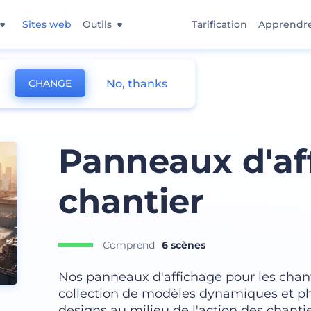
Sites web
Outils
Tarification
Apprendr
No, thanks
CHANGE
chage et Mockup de bannière
Panneaux d'af
chantier
Comprend
6 scènes
Nos panneaux d'affichage pour les chant
collection de modèles dynamiques et ph
designs au milieu de l'action des chanti