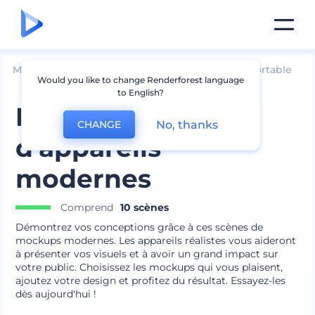
Mockups
Appareils
Maquette d՛ordinateur portable
Would you like to change Renderforest language
to English?
Pack de mockups
No, thanks
CHANGE
d'appareils
modernes
Comprend
10 scènes
Démontrez vos conceptions grâce à ces scènes de
mockups modernes. Les appareils réalistes vous aideront
à présenter vos visuels et à avoir un grand impact sur
votre public. Choisissez les mockups qui vous plaisent,
ajoutez votre design et profitez du résultat. Essayez-les
dès aujourd'hui !