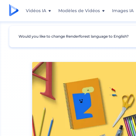
Vidéos IA
Modèles de Vidéos
Images IA
Would you like to change Renderforest language to English?
Mockups
Image de marque
Autres Mockup