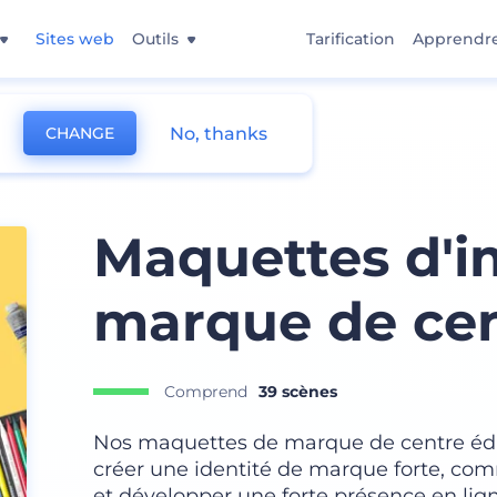
Sites web
Outils
Tarification
Apprendr
No, thanks
CHANGE
s de Marque
Maquettes d'i
marque de cen
Comprend
39 scènes
Nos maquettes de marque de centre éduc
créer une identité de marque forte, co
et développer une forte présence en lig