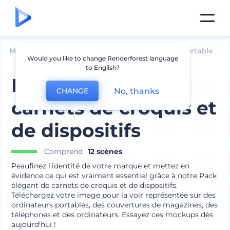
Mockups
Appareils
Maquette d՛ordinateur portable
Would you like to change Renderforest language
to English?
Pack élégant de
No, thanks
CHANGE
carnets de croquis et
de dispositifs
Comprend
12 scènes
Peaufinez l'identité de votre marque et mettez en
évidence ce qui est vraiment essentiel grâce à notre Pack
élégant de carnets de croquis et de dispositifs.
Téléchargez votre image pour la voir représentée sur des
ordinateurs portables, des couvertures de magazines, des
téléphones et des ordinateurs. Essayez ces mockups dès
aujourd'hui !