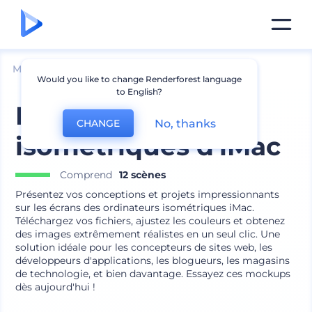
Mockups
Appareils
Mockup de bureau
Would you like to change Renderforest language
to English?
Pack de mockups
No, thanks
CHANGE
isométriques d'iMac
Comprend
12 scènes
Présentez vos conceptions et projets impressionnants
sur les écrans des ordinateurs isométriques iMac.
Téléchargez vos fichiers, ajustez les couleurs et obtenez
des images extrêmement réalistes en un seul clic. Une
solution idéale pour les concepteurs de sites web, les
développeurs d'applications, les blogueurs, les magasins
de technologie, et bien davantage. Essayez ces mockups
dès aujourd'hui !