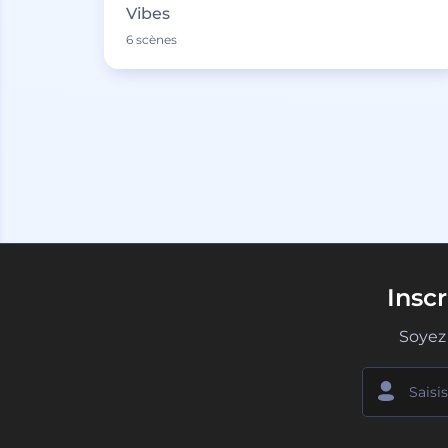
Vibes
6 scènes
Insc
Soyez 