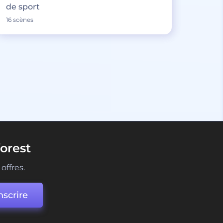
de sport
16 scènes
orest
offres.
nscrire