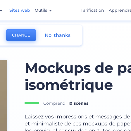
Sites web
Outils
Tarification
Apprendr
No, thanks
CHANGE
peterie
Mockups de pa
isométrique
Comprend
10 scènes
Laissez vos impressions et messages de 
et minimaliste de ces mockups de papet
les prévisualiser sur des en-têtes, des ca