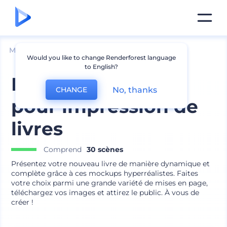
Mockups
Impréssion
Mockup de livre
Would you like to change Renderforest language
to English?
Pack minimaliste
No, thanks
CHANGE
pour impression de
livres
Comprend
30 scènes
Présentez votre nouveau livre de manière dynamique et
complète grâce à ces mockups hyperréalistes. Faites
votre choix parmi une grande variété de mises en page,
téléchargez vos images et attirez le public. À vous de
créer !