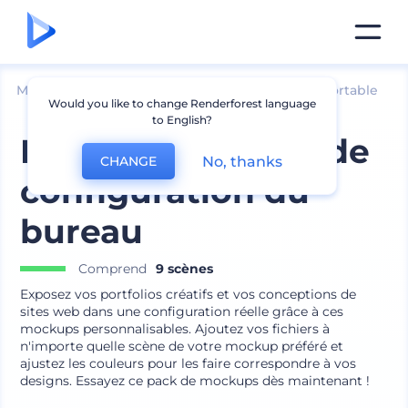
Mockups
Appareils
Maquette d՛ordinateur portable
Would you like to change Renderforest language
to English?
Pack minimaliste de
No, thanks
CHANGE
configuration du
bureau
Comprend
9 scènes
Exposez vos portfolios créatifs et vos conceptions de
sites web dans une configuration réelle grâce à ces
mockups personnalisables. Ajoutez vos fichiers à
n'importe quelle scène de votre mockup préféré et
ajustez les couleurs pour les faire correspondre à vos
designs. Essayez ce pack de mockups dès maintenant !