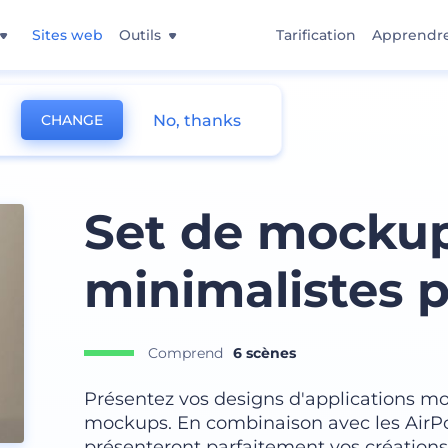
Sites web
Outils
Tarification
Apprendr
No, thanks
CHANGE
Set de mocku
minimalistes 
Comprend
6 scènes
Présentez vos designs d'applications mob
mockups. En combinaison avec les AirPo
présenteront parfaitement vos créations 