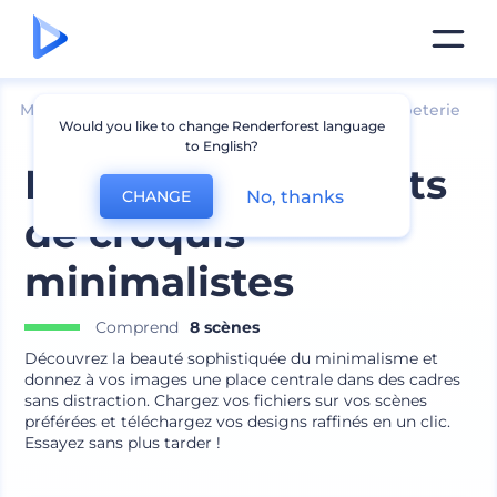
Mockups
Image de marque
Maquette de papeterie
Would you like to change Renderforest language
to English?
Mockups de carnets
No, thanks
CHANGE
de croquis
minimalistes
Comprend
8 scènes
Découvrez la beauté sophistiquée du minimalisme et
donnez à vos images une place centrale dans des cadres
sans distraction. Chargez vos fichiers sur vos scènes
préférées et téléchargez vos designs raffinés en un clic.
Essayez sans plus tarder !