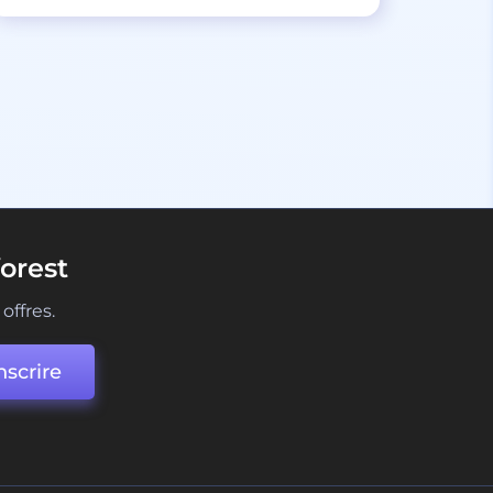
orest
offres.
nscrire