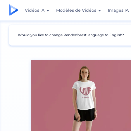
Vidéos IA
Modèles de Vidéos
Images IA
Would you like to change Renderforest language to English?
Mockups
Vêtements
Mockup de t-shirt