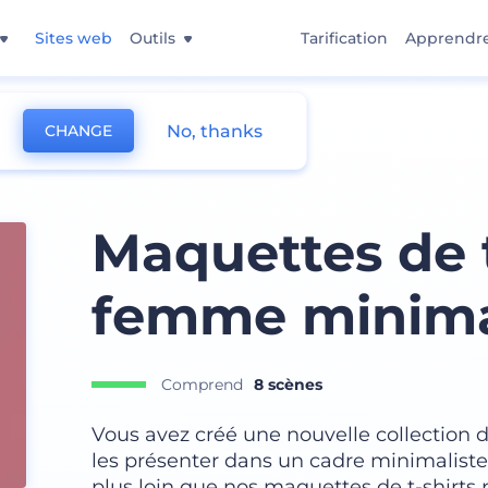
Sites web
Outils
Tarification
Apprendr
No, thanks
CHANGE
Maquettes de t
femme minima
Comprend
8 scènes
Vous avez créé une nouvelle collection d
les présenter dans un cadre minimalist
plus loin que nos maquettes de t-shirts