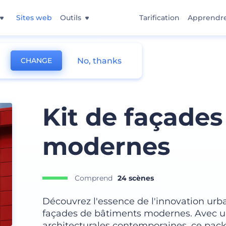
Sites web
Outils
Tarification
Apprendr
No, thanks
CHANGE
o
Kit de façade
modernes
Comprend
24 scènes
Découvrez l'essence de l'innovation urb
façades de bâtiments modernes. Avec une
architecturales contemporaines, ce pack 