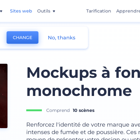
Sites web
Outils
Tarification
Apprendr
No, thanks
CHANGE
s de Marque
Mockups à fo
monochrome
Comprend
10 scènes
Renforcez l'identité de votre marque a
intenses de fumée et de poussière. Ces
moyen de présenter votre design ou votre