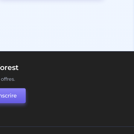
orest
offres.
nscrire