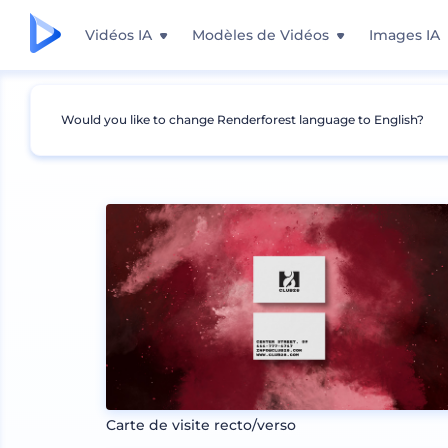
Vidéos IA
Modèles de Vidéos
Images IA
Would you like to change Renderforest language to English?
Mockups
Image de marque
Autres Mockup
Carte de visite recto/verso