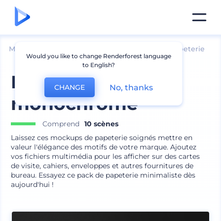
Mockups
Image de marque
Maquette de papeterie
Would you like to change Renderforest language
to English?
Pack de papeterie
No, thanks
CHANGE
monochrome
Comprend
10 scènes
Laissez ces mockups de papeterie soignés mettre en
valeur l'élégance des motifs de votre marque. Ajoutez
vos fichiers multimédia pour les afficher sur des cartes
de visite, cahiers, enveloppes et autres fournitures de
bureau. Essayez ce pack de papeterie minimaliste dès
aujourd'hui !