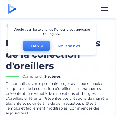
Mockups
Intérieur
Maquette d՛oreiller
Would you like to change Renderforest language
to English?
Pack de maquettes
No, thanks
CHANGE
de la collection
d'oreillers
Comprend
9 scènes
Personnalisez votre prochain projet avec notre pack de
maquettes de la collection d'oreillers. Les maquettes
présentent une variété de dispositions et d'angles
d'oreillers différents. Présentez vos créations de manière
élégante et soignée à l'aide de maquettes prêtes à
l'emploi et facilement modifiables. Commencez dès
aujourd'hui !