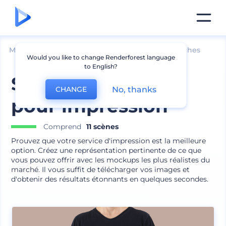
Mockups
Image de marque
Maquettes d՛affiches
Would you like to change Renderforest language
to English?
Set de mockups
No, thanks
CHANGE
pour impression
Comprend
11 scènes
Prouvez que votre service d'impression est la meilleure
option. Créez une représentation pertinente de ce que
vous pouvez offrir avec les mockups les plus réalistes du
marché. Il vous suffit de télécharger vos images et
d'obtenir des résultats étonnants en quelques secondes.