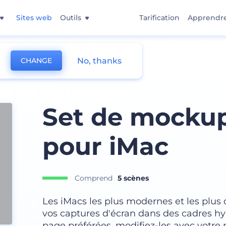
Sites web
Outils
Tarification
Apprendr
No, thanks
CHANGE
Set de mockup
pour iMac
Comprend
5 scènes
Les iMacs les plus modernes et les plus
vos captures d'écran dans des cadres hyp
page préférées, modifiez-les avec votre 