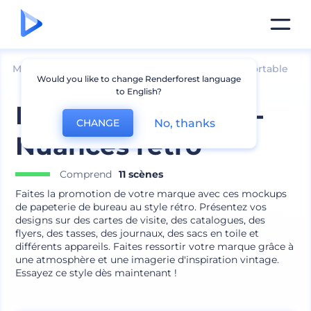
Mockups
Appareils
Maquette d՛ordinateur portable
Would you like to change Renderforest language
to English?
Pack de mockups -
No, thanks
CHANGE
Nuances rétro
Comprend
11 scènes
Faites la promotion de votre marque avec ces mockups
de papeterie de bureau au style rétro. Présentez vos
designs sur des cartes de visite, des catalogues, des
flyers, des tasses, des journaux, des sacs en toile et
différents appareils. Faites ressortir votre marque grâce à
une atmosphère et une imagerie d'inspiration vintage.
Essayez ce style dès maintenant !