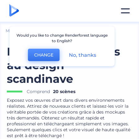
Mockups
Intérieur
Mockup d՛art mural
Would you like to change Renderforest language
to English?
Mockups de cadres
No, thanks
CHANGE
au design
scandinave
Comprend
20 scènes
Exposez vos œuvres d'art dans divers environnements
réalistes. Attirez de nouveaux clients et laissez-les voir la
véritable portée de vos créations grâce à des mockups
très demandés. Obtenez un résultat rapide et
professionnel en téléchargeant simplement vos images.
Seulement quelques clics et votre visuel de haute qualité
est prêt à être téléchargé !