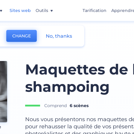
Sites web
Outils
Tarification
Apprendr
No, thanks
CHANGE
e
Maquettes de 
shampoing
Comprend
6 scènes
Nous vous présentons nos maquettes de
pour rehausser la qualité de vos présent
e
photoréalistes et des graphiques haute 