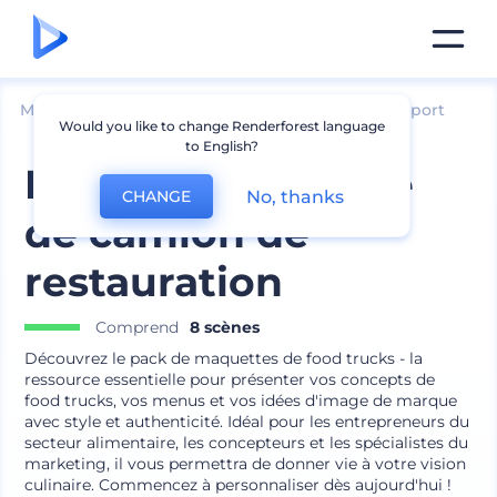
Mockups
Image de marque
Mockup de Transport
Would you like to change Renderforest language
to English?
L'ultime maquette
No, thanks
CHANGE
de camion de
restauration
Comprend
8 scènes
Découvrez le pack de maquettes de food trucks - la
ressource essentielle pour présenter vos concepts de
food trucks, vos menus et vos idées d'image de marque
avec style et authenticité. Idéal pour les entrepreneurs du
secteur alimentaire, les concepteurs et les spécialistes du
marketing, il vous permettra de donner vie à votre vision
culinaire. Commencez à personnaliser dès aujourd'hui !