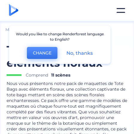
Mockups
Emballage
Mockup de Sac
Would you like to change Renderforest language
to English?
Tote bags avec
No, thanks
CHANGE
éléments floraux
Comprend
11 scènes
Nous vous présentons notre pack de maquettes de Tote
Bags avec éléments floraux, une collection captivante de
tote bags mettant en scène des scènes florales
enchanteresses. Ce pack offre une gamme de modèles de
maquettes où chaque fourre-tout est magnifiquement
complété par des fleurs vibrantes. Que vous souhaitiez
mettre en valeur vos œuvres d'art, promouvoir une
marque sur le thème de la botanique ou simplement
créer des présentations visuellement étonnantes, ce pack